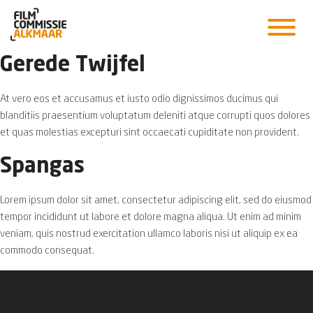
Gerede Twijfel
At vero eos et accusamus et iusto odio dignissimos ducimus qui
blanditiis praesentium voluptatum deleniti atque corrupti quos dolores
et quas molestias excepturi sint occaecati cupiditate non provident.
Spangas
Lorem ipsum dolor sit amet, consectetur adipiscing elit, sed do eiusmod
tempor incididunt ut labore et dolore magna aliqua. Ut enim ad minim
veniam, quis nostrud exercitation ullamco laboris nisi ut aliquip ex ea
commodo consequat.